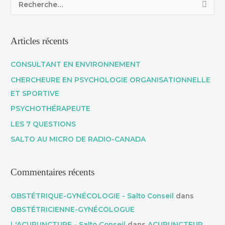
R
e
c
Articles récents
h
e
CONSULTANT EN ENVIRONNEMENT
r
CHERCHEURE EN PSYCHOLOGIE ORGANISATIONNELLE
c
ET SPORTIVE
h
PSYCHOTHÉRAPEUTE
e
LES 7 QUESTIONS
r
SALTO AU MICRO DE RADIO-CANADA
:
Commentaires récents
OBSTÉTRIQUE-GYNÉCOLOGIE - Salto Conseil
dans
OBSTÉTRICIENNE-GYNÉCOLOGUE
L'ACUPUNCTURE - Salto Conseil
dans
ACUPUNCTEUR