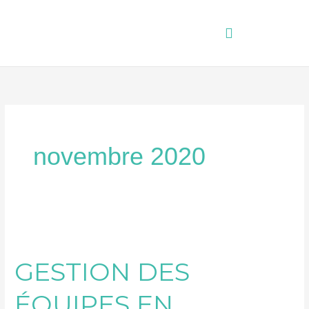
Aller
au
contenu
novembre 2020
GESTION
DES
GESTION DES
ÉQUIPES
EN
ÉQUIPES EN
TÉLÉTRAVAIL