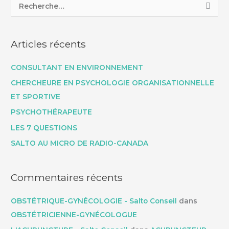
R
e
c
Articles récents
h
e
CONSULTANT EN ENVIRONNEMENT
r
CHERCHEURE EN PSYCHOLOGIE ORGANISATIONNELLE
c
ET SPORTIVE
h
PSYCHOTHÉRAPEUTE
e
LES 7 QUESTIONS
r
SALTO AU MICRO DE RADIO-CANADA
:
Commentaires récents
OBSTÉTRIQUE-GYNÉCOLOGIE - Salto Conseil
dans
OBSTÉTRICIENNE-GYNÉCOLOGUE