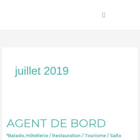
Aller
au
contenu
juillet 2019
AGENT
DE
AGENT DE BORD
BORD
*Balado
,
Hôtellerie / Restauration / Tourisme
/
Salto