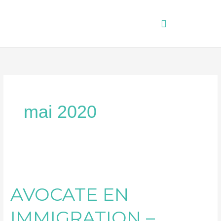
Aller
au
contenu
mai 2020
AVOCATE
EN
AVOCATE EN
IMMIGRATION
–
IMMIGRATION –
ÉDITION