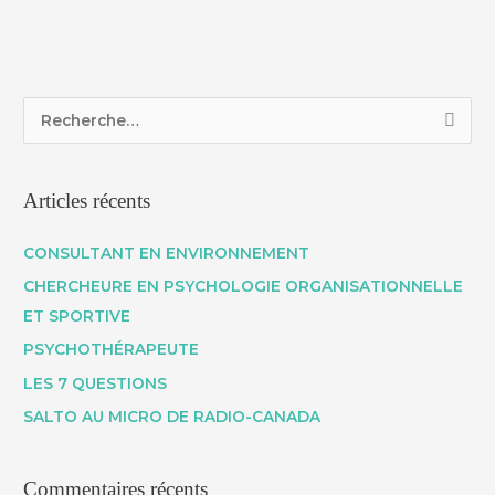
R
e
c
Articles récents
h
e
CONSULTANT EN ENVIRONNEMENT
r
CHERCHEURE EN PSYCHOLOGIE ORGANISATIONNELLE
c
ET SPORTIVE
h
PSYCHOTHÉRAPEUTE
e
LES 7 QUESTIONS
r
SALTO AU MICRO DE RADIO-CANADA
:
Commentaires récents