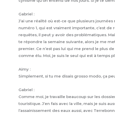
cynisme qu’on entend de nos jours. Si je te deman
Gabriel :
J’ai une réalité où est-ce que plusieurs journées 
numéro 1, qui est vraiment importante, c’est de r
requêtes, il peut y avoir des problématiques. Main
te répondre la semaine suivante, alors je me met
premier. Ce n’est pas lui qui me prend le plus d
comme élu. Moi, je suis le seul qui est à temps p
Aimy :
Simplement, si tu me disais grosso modo, ça peu
Gabriel :
Comme moi, je travaille beaucoup sur les dossier
touristique. J’en fais avec la ville, mais je su
l’assainissement des eaux aussi, avec Terrebonne,