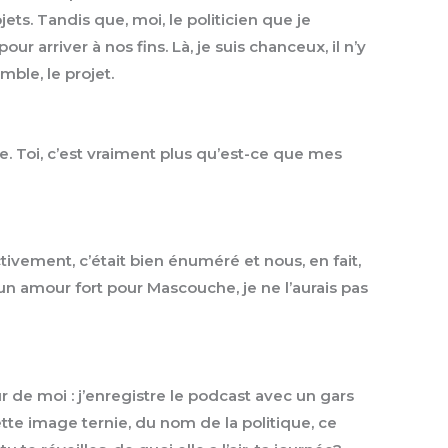
ets. Tandis que, moi, le politicien que je
ur arriver à nos fins. Là, je suis chanceux, il n’y
mble, le projet.
ue. Toi, c’est vraiment plus qu’est-ce que mes
ctivement, c’était bien énuméré et nous, en fait,
s un amour fort pour Mascouche, je ne l’aurais pas
ur de moi : j’enregistre le podcast avec un gars
u cette image ternie, du nom de la politique, ce