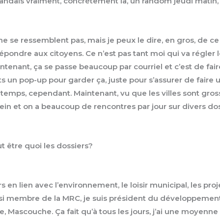
dais vraiment, concrètement là, un random jeudi matin, tu t
ne se ressemblent pas, mais je peux le dire, en gros, de ce q
épondre aux citoyens. Ce n’est pas tant moi qui va régler 
tenant, ça se passe beaucoup par courriel et c’est de faire
s un pop-up pour garder ça, juste pour s’assurer de faire u
e temps, cependant. Maintenant, vu que les villes sont gros
lein et on a beaucoup de rencontres par jour sur divers dos
t être quoi les dossiers?
s en lien avec l’environnement, le loisir municipal, les p
is aussi membre de la MRC, je suis président du développeme
 Mascouche. Ça fait qu’à tous les jours, j’ai une moyenne 