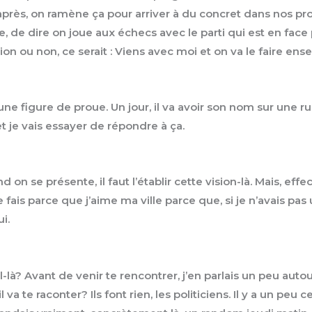
après, on ramène ça pour arriver à du concret dans nos proj
, de dire on joue aux échecs avec le parti qui est en face po
ion ou non, ce serait : Viens avec moi et on va le faire ense
 une figure de proue. Un jour, il va avoir son nom sur une r
 je vais essayer de répondre à ça.
n se présente, il faut l’établir cette vision-là. Mais, effe
e fais parce que j’aime ma ville parce que, si je n’avais pa
ui.
il-là? Avant de venir te rencontrer, j’en parlais un peu auto
il va te raconter? Ils font rien, les politiciens. Il y a un pe