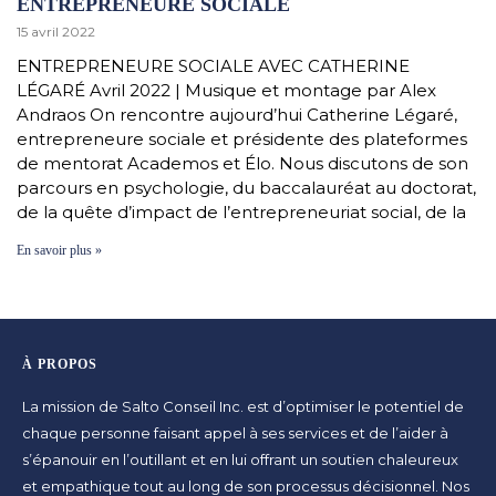
ENTREPRENEURE SOCIALE
15 avril 2022
ENTREPRENEURE SOCIALE AVEC CATHERINE
LÉGARÉ Avril 2022 | Musique et montage par Alex
Andraos On rencontre aujourd’hui Catherine Légaré,
entrepreneure sociale et présidente des plateformes
de mentorat Academos et Élo. Nous discutons de son
parcours en psychologie, du baccalauréat au doctorat,
de la quête d’impact de l’entrepreneuriat social, de la
En savoir plus »
À PROPOS
La mission de Salto Conseil Inc. est d’optimiser le potentiel de
chaque personne faisant appel à ses services et de l’aider à
s’épanouir en l’outillant et en lui offrant un soutien chaleureux
et empathique tout au long de son processus décisionnel. Nos