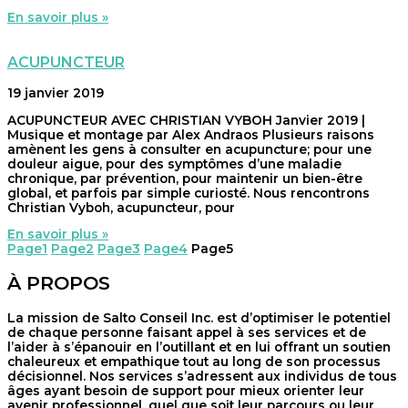
En savoir plus »
ACUPUNCTEUR
19 janvier 2019
ACUPUNCTEUR AVEC CHRISTIAN VYBOH Janvier 2019 |
Musique et montage par Alex Andraos Plusieurs raisons
amènent les gens à consulter en acupuncture; pour une
douleur aigue, pour des symptômes d’une maladie
chronique, par prévention, pour maintenir un bien-être
global, et parfois par simple curiosté. Nous rencontrons
Christian Vyboh, acupuncteur, pour
En savoir plus »
Page
1
Page
2
Page
3
Page
4
Page
5
À PROPOS
La mission de Salto Conseil Inc. est d’optimiser le potentiel
de chaque personne faisant appel à ses services et de
l’aider à s’épanouir en l’outillant et en lui offrant un soutien
chaleureux et empathique tout au long de son processus
décisionnel. Nos services s’adressent aux individus de tous
âges ayant besoin de support pour mieux orienter leur
avenir professionnel, quel que soit leur parcours ou leur