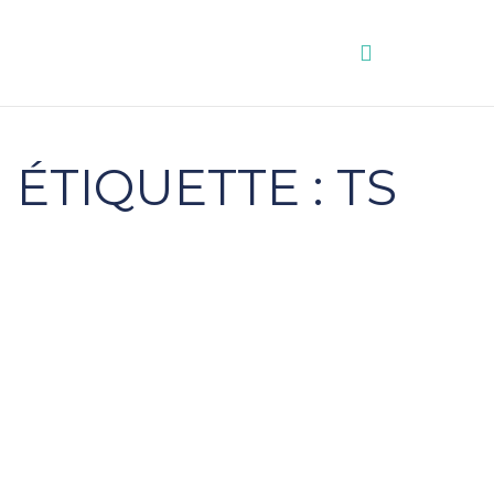
Aller
au
contenu
ÉTIQUETTE : TS