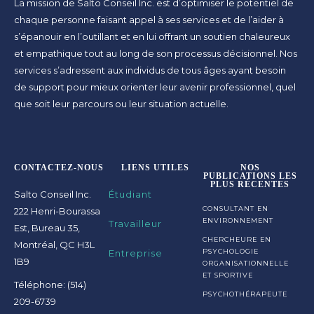
La mission de Salto Conseil Inc. est d’optimiser le potentiel de
chaque personne faisant appel à ses services et de l’aider à
s’épanouir en l’outillant et en lui offrant un soutien chaleureux
et empathique tout au long de son processus décisionnel. Nos
services s’adressent aux individus de tous âges ayant besoin
de support pour mieux orienter leur avenir professionnel, quel
que soit leur parcours ou leur situation actuelle.
CONTACTEZ-NOUS
LIENS UTILES
NOS
PUBLICATIONS LES
PLUS RÉCENTES
Salto Conseil Inc.
Étudiant
CONSULTANT EN
222 Henri-Bourassa
ENVIRONNEMENT
Travailleur
Est, Bureau 35,
CHERCHEURE EN
Montréal, QC H3L
Entreprise
PSYCHOLOGIE
1B9
ORGANISATIONNELLE
ET SPORTIVE
Téléphone: (514)
PSYCHOTHÉRAPEUTE
209-6739