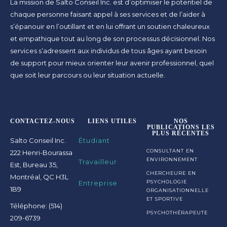
La mission de Salto Conseil Inc. est d’optimiser le potentiel de
chaque personne faisant appel à ses services et de l’aider à
s’épanouir en l’outillant et en lui offrant un soutien chaleureux
et empathique tout au long de son processus décisionnel. Nos
services s’adressent aux individus de tous âges ayant besoin
de support pour mieux orienter leur avenir professionnel, quel
que soit leur parcours ou leur situation actuelle.
CONTACTEZ-NOUS
LIENS UTILES
NOS
PUBLICATIONS LES
PLUS RÉCENTES
Salto Conseil Inc.
Étudiant
CONSULTANT EN
222 Henri-Bourassa
ENVIRONNEMENT
Travailleur
Est, Bureau 35,
CHERCHEURE EN
Montréal, QC H3L
Entreprise
PSYCHOLOGIE
1B9
ORGANISATIONNELLE
ET SPORTIVE
Téléphone: (514)
PSYCHOTHÉRAPEUTE
209-6739