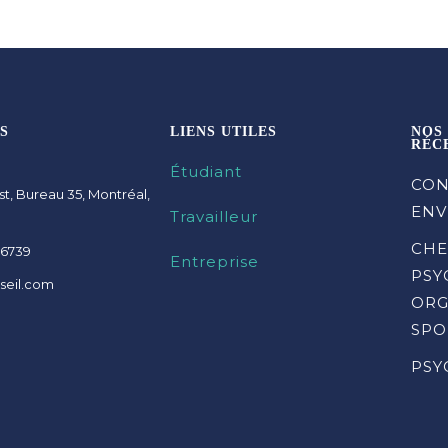
S
LIENS UTILES
NOS
RÉC
Étudiant
CON
st, Bureau 35, Montréal,
ENV
Travailleur
CHE
-6739
Entreprise
PSY
seil.com
ORG
SPO
PSY