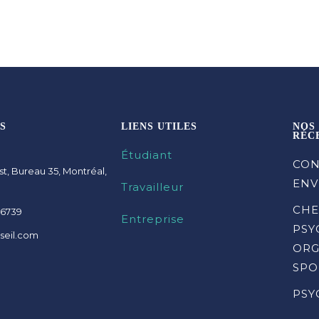
S
LIENS UTILES
NOS
RÉC
Étudiant
CON
st, Bureau 35, Montréal,
ENV
Travailleur
CHE
-6739
Entreprise
PSY
seil.com
ORG
SPO
PSY