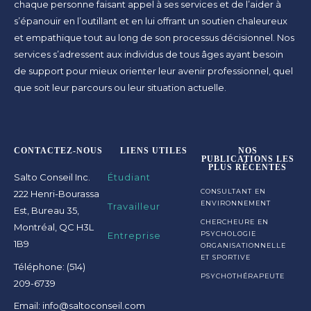
chaque personne faisant appel à ses services et de l’aider à
s’épanouir en l’outillant et en lui offrant un soutien chaleureux
et empathique tout au long de son processus décisionnel. Nos
services s’adressent aux individus de tous âges ayant besoin
de support pour mieux orienter leur avenir professionnel, quel
que soit leur parcours ou leur situation actuelle.
CONTACTEZ-NOUS
LIENS UTILES
NOS
PUBLICATIONS LES
PLUS RÉCENTES
Salto Conseil Inc.
Étudiant
CONSULTANT EN
222 Henri-Bourassa
ENVIRONNEMENT
Travailleur
Est, Bureau 35,
CHERCHEURE EN
Montréal, QC H3L
Entreprise
PSYCHOLOGIE
1B9
ORGANISATIONNELLE
ET SPORTIVE
Téléphone: (514)
PSYCHOTHÉRAPEUTE
209-6739
Email: info@saltoconseil.com