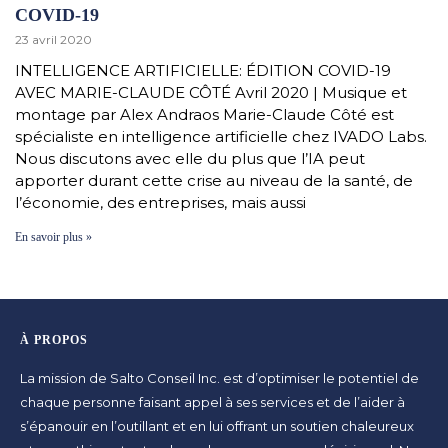
COVID-19
23 avril 2020
INTELLIGENCE ARTIFICIELLE: ÉDITION COVID-19
AVEC MARIE-CLAUDE CÔTÉ Avril 2020 | Musique et
montage par Alex Andraos Marie-Claude Côté est
spécialiste en intelligence artificielle chez IVADO Labs.
Nous discutons avec elle du plus que l’IA peut
apporter durant cette crise au niveau de la santé, de
l’économie, des entreprises, mais aussi
En savoir plus »
À PROPOS
La mission de Salto Conseil Inc. est d’optimiser le potentiel de
chaque personne faisant appel à ses services et de l’aider à
s’épanouir en l’outillant et en lui offrant un soutien chaleureux