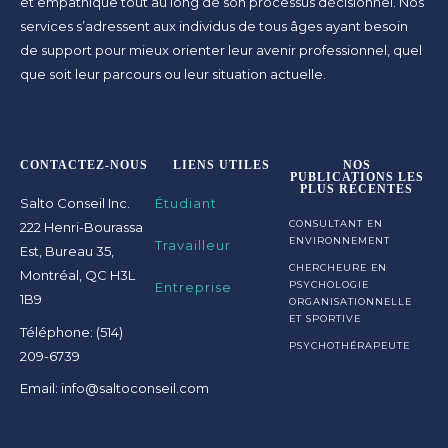
et empathique tout au long de son processus décisionnel. Nos
services s’adressent aux individus de tous âges ayant besoin
de support pour mieux orienter leur avenir professionnel, quel
que soit leur parcours ou leur situation actuelle.
CONTACTEZ-NOUS
LIENS UTILES
NOS
PUBLICATIONS LES
PLUS RÉCENTES
Salto Conseil Inc.
Étudiant
CONSULTANT EN
222 Henri-Bourassa
ENVIRONNEMENT
Travailleur
Est, Bureau 35,
CHERCHEURE EN
Montréal, QC H3L
Entreprise
PSYCHOLOGIE
1B9
ORGANISATIONNELLE
ET SPORTIVE
Téléphone: (514)
PSYCHOTHÉRAPEUTE
209-6739
Email: info@saltoconseil.com