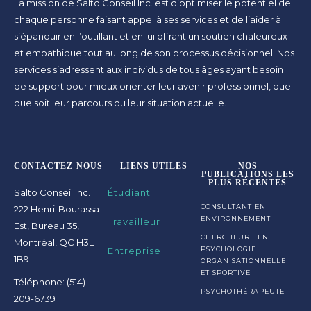
La mission de Salto Conseil Inc. est d’optimiser le potentiel de
chaque personne faisant appel à ses services et de l’aider à
s’épanouir en l’outillant et en lui offrant un soutien chaleureux
et empathique tout au long de son processus décisionnel. Nos
services s’adressent aux individus de tous âges ayant besoin
de support pour mieux orienter leur avenir professionnel, quel
que soit leur parcours ou leur situation actuelle.
CONTACTEZ-NOUS
LIENS UTILES
NOS
PUBLICATIONS LES
PLUS RÉCENTES
Salto Conseil Inc.
Étudiant
CONSULTANT EN
222 Henri-Bourassa
ENVIRONNEMENT
Travailleur
Est, Bureau 35,
CHERCHEURE EN
Montréal, QC H3L
Entreprise
PSYCHOLOGIE
1B9
ORGANISATIONNELLE
ET SPORTIVE
Téléphone: (514)
PSYCHOTHÉRAPEUTE
209-6739