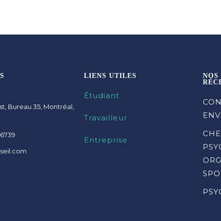
S
LIENS UTILES
NOS
RÉC
Étudiant
CON
st, Bureau 35, Montréal,
ENV
Travailleur
CHE
-6739
Entreprise
PSY
seil.com
ORG
SPO
PSY