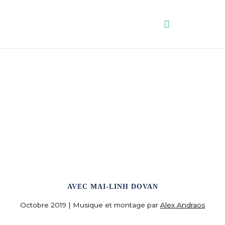
Aller
au
contenu
THÉRAPEUTE DU SPORT
AVEC MAI-LINH DOVAN
Octobre 2019 | Musique et montage par
Alex Andraos